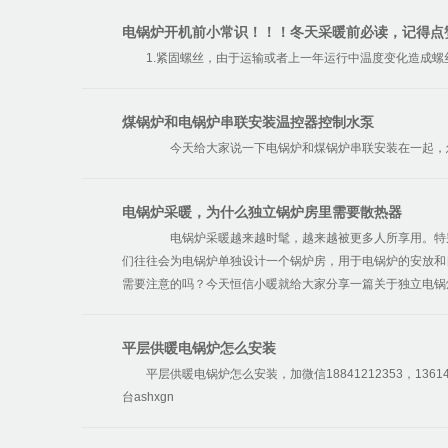
电锅炉开机前小常识！！！冬天采暖前必读，记得点
1.紧固螺丝，由于运输或者上一年运行中温度变化造成螺
煤锅炉和电锅炉串联安装温控器控制水泵
今天给大家说一下电锅炉和煤锅炉串联安装在一起，怎
电锅炉采暖，为什么独立锅炉房里需要散热器
电锅炉采暖越来越时髦，越来越被更多人所享用。特别
们往往会为电锅炉单独设计一个锅炉房，用于电锅炉的安放和
需要注意的吗？今天恒信小暖就给大家分享一篇关于独立电锅
平层供暖电锅炉怎么安装
平层供暖电锅炉怎么安装，加微信18841212353，1361
台ashxgn