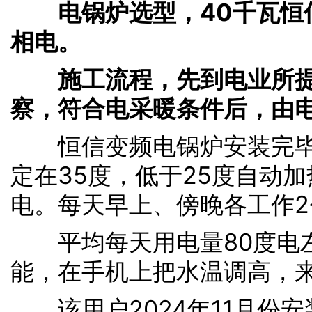
电锅炉选型，40千瓦恒信智
相电。
施工流程，先到电业所提
察，符合电采暖条件后，由
恒信变频电锅炉安装完毕
定在35度，低于25度自动
电。每天早上、傍晚各工作2
平均每天用电量80度电左
能，在手机上把水温调高，
该用户2024年11月份