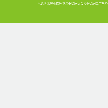
电锅炉|采暖电锅炉|家用电锅炉|办公楼电锅炉|工厂车间